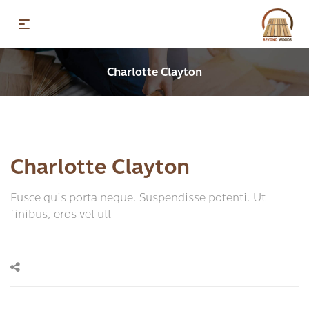
Charlotte Clayton
Charlotte Clayton
Fusce quis porta neque. Suspendisse potenti. Ut
finibus, eros vel ull